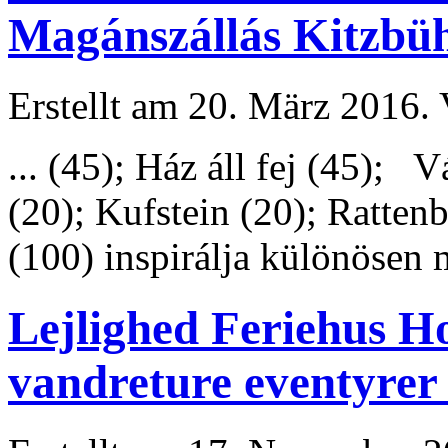
Magánszállás Kitzbüh
Erstellt am 20. März 2016. 
... (45); Ház áll fej (45); 
(20); Kufstein (20); Ratten
(100) inspirálja különösen m
Lejlighed Feriehus Hot
vandreture eventyrer 