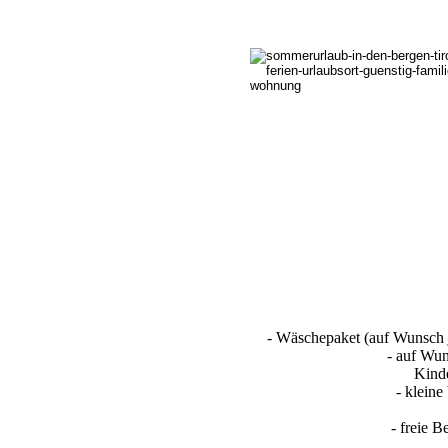
- Wäschepaket (auf Wunsch j
- auf Wun
Kinder
- kleine
- freie 