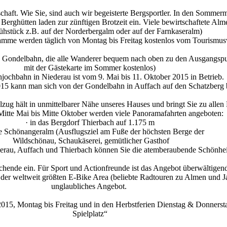
aft. Wie Sie, sind auch wir begeisterte Bergsportler. In den Sommer
 Berghütten laden zur zünftigen Brotzeit ein. Viele bewirtschaftete Al
ühstück z.B. auf der Norderbergalm oder auf der Farnkaseralm)
mme werden täglich von Montag bis Freitag kostenlos vom Tourismu
ch Gondelbahn, die alle Wanderer bequem nach oben zu den Ausgangspu
mit der Gästekarte im Sommer kostenlos)
ochbahn in Niederau ist vom 9. Mai bis 11. Oktober 2015 in Betrieb.
015 kann man sich von der Gondelbahn in Auffach auf den Schatzberg 
lzug hält in unmittelbarer Nähe unseres Hauses und bringt Sie zu allen
itte Mai bis Mitte Oktober werden viele Panoramafahrten angeboten:
· in das Bergdorf Thierbach auf 1.175 m
ie Schönangeralm (Ausflugsziel am Fuße der höchsten Berge der
Wildschönau, Schaukäserei, gemütlicher Gasthof
erau, Auffach und Thierbach können Sie die atemberaubende Schönhei
chende ein. Für Sport und Actionfreunde ist das Angebot überwältigen
 der weltweit größten E-Bike Area (beliebte Radtouren zu Almen und Ja
unglaubliches Angebot.
15, Montag bis Freitag und in den Herbstferien Dienstag & Donnerst
Spielplatz“