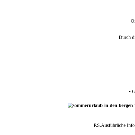
Or
Durch di
• 
P.S.Ausführliche Inf