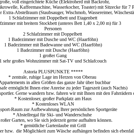
große, voll eingerichtete Küche (Elektroherd mit Backrohr,
krowelle, Kaffeemaschine, Wasserkocher, Toaster) mit Sitzecke für 7 P
er Extra-Abstellraum (Staubsauger, Wischmob, Wassereimer, Wäscheständ
1 Schlafzimmer mit Doppelbett und Etagenbett
fzimmer mit breitem Stockbett (unteres Bett 1,40 x 2,00 m) für 3
Personen
2 Schlafzimmer mit Doppelbett
1 Badezimmer mit Dusche und WC (Haarföhn)
1 Badezimmer mit Badewanne und WC (Haarföhn)
1 Badezimmer mit Dusche (Haarföhn)
1 großer Gang
1 sehr großes Wohnzimmer mit Sat-TV und Schlafcouch
Astoria PLUSPUNKTE *****
* zentrale, ruhige Lage im Herzen von Oberau
Appartements in allen Größen das ganze Jahr über buchbar
safe ermöglicht Ihnen eine Anreise zu jeder Tageszeit (auch Nachts)
sportler. Gerne wandern bzw. fahren wir mit Ihnen mit den Fahrrädern d
* Kostenloser, großer Parkplatz am Haus
* Kostenloses WLAN
sport-Raum zur Aufbewahrung Ihrer persönlichen Sportgeräte
* Abstellregal für Ski- und Wanderschuhe
roßer Garten, wo Sie sich jederzeit gerne aufhalten können.
* gemütliche Gartenlaube mit Grill
r bzw. die Möglichkeit zum Wäsche aufhängen befinden sich ebenfall