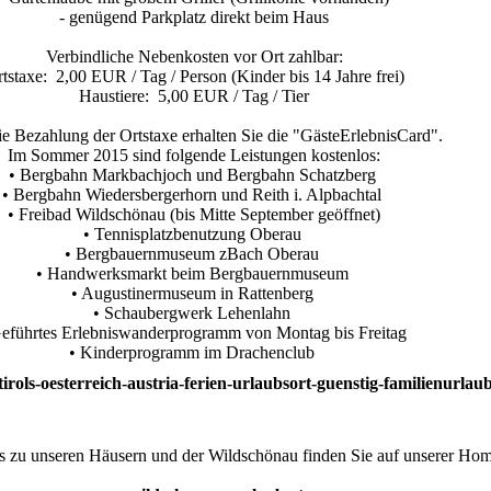
- genügend Parkplatz direkt beim Haus
Verbindliche Nebenkosten vor Ort zahlbar:
tstaxe: 2,00 EUR / Tag / Person (Kinder bis 14 Jahre frei)
Haustiere: 5,00 EUR / Tag / Tier
e Bezahlung der Ortstaxe erhalten Sie die "GästeErlebnisCard".
Im Sommer 2015 sind folgende Leistungen kostenlos:
• Bergbahn Markbachjoch und Bergbahn Schatzberg
• Bergbahn Wiedersbergerhorn und Reith i. Alpbachtal
• Freibad Wildschönau (bis Mitte September geöffnet)
• Tennisplatzbenutzung Oberau
• Bergbauernmuseum zBach Oberau
• Handwerksmarkt beim Bergbauernmuseum
• Augustinermuseum in Rattenberg
• Schaubergwerk Lehenlahn
Geführtes Erlebniswanderprogramm von Montag bis Freitag
• Kinderprogramm im Drachenclub
os zu unseren Häusern und der Wildschönau finden Sie auf unserer Ho