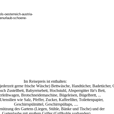
Im Reisepreis ist enthalten:
ederzeit gerne frische Wäsche) Bettwäsche, Handtücher, Badetücher, 
sch Zustellbett, Babyreisebett, Hochstuhl, Absperrgitter für's Bett,
leihwagen, Brotschneidemaschine, Bügeleisen, Bügelbrett, ...
 Utensilien wie Salz, Pfeffer, Zucker, Kaffeefilter, Toilettenpapier,
Geschirrspülmittel, Geschirrspültaps, ....
Benützung des Gartens (Liegen, Stühle, Bänke und Tische) und der
Gartenlaube mit großem Griller (Grillkohle vorhanden)