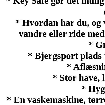
* Key Safe gør det muligt
* Hvordan har du, og v
vandre eller ride me
* Gr
* Bjergsport plads 
* Aflæsni
* Stor have, 
* Hyg
* En vaskemaskine, tørr