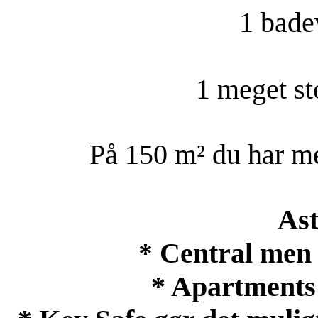
1 bade
1 meget st
På 150 m² du har mer
As
* Central men 
* Apartments i