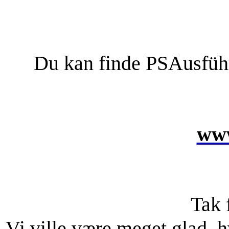
Du kan finde PSAusfüh
www
Tak 
Vi ville være meget glad, h