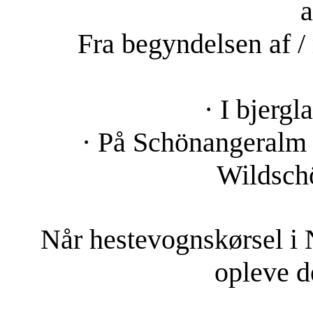
a
Fra begyndelsen af ​
· I bjerg
· På Schönangeralm (d
Wildschö
Når hestevognskørsel i 
opleve d