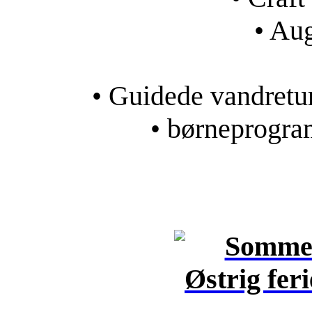
• Au
• Guidede vandretu
• børneprogra