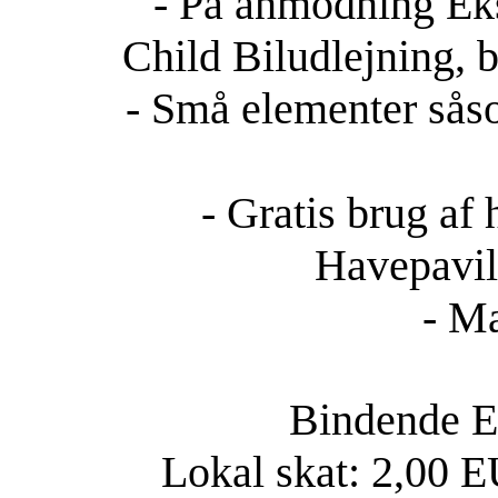
- På anmodning Eks
Child Biludlejning, br
- Små elementer såsom
- Gratis brug af
Havepavillo
- Ma
Bindende Ek
Lokal skat: 2,00 E