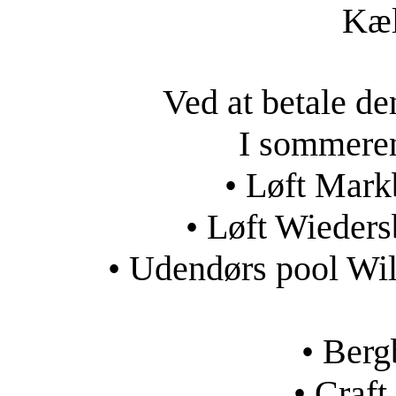
Kæl
Ved at betale den
I sommeren 
• Løft Mark
• Løft Wieders
• Udendørs pool Wild
• Ber
• Craf