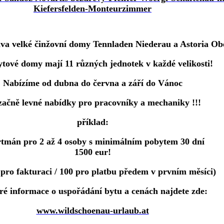
va velké činžovní domy Tennladen Niederau a Astoria Ob
ytové domy mají 11 různých jednotek v každé velikosti!
Nabízíme od dubna do června a září do Vánoc
začně levné nabídky pro pracovníky a mechaniky !!!
příklad:
tmán pro 2 až 4 osoby s minimálním pobytem 30 dní
1500 eur!
- pro fakturaci / 100 pro platbu předem v prvním měsíci)
ré informace o uspořádání bytu a cenách najdete zde:
www.wildschoenau-urlaub.at