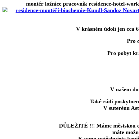
montér ložnice pracovník residence-hotel-work
V krásném údolí jen cca 6
Pro d
Pro pobyt kr
V našem dom
Také rádi poskytnem
V suterénu Ast
DŮLEŽITÉ !!! Máme městskou daň 
máte možno
K tomu potřebujete kopii