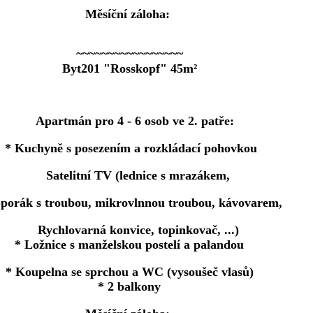
Měsíční záloha:
~~~~~~~~~~~~~~~~~
Byt201 "Rosskopf" 45m²
Apartmán pro 4 - 6 osob ve 2. patře:
* Kuchyně s posezením a rozkládací pohovkou
Satelitní TV (lednice s mrazákem,
rák s troubou, mikrovlnnou troubou, kávovarem,
Rychlovarná konvice, topinkovač, ...)
* Ložnice s manželskou postelí a palandou
* Koupelna se sprchou a WC (vysoušeč vlasů)
* 2 balkony