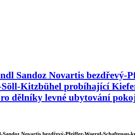
ndl Sandoz Novartis bezdřevý-Pf
-Söll-Kitzbühel probíhající Kie
ro dělníky levné ubytování poko