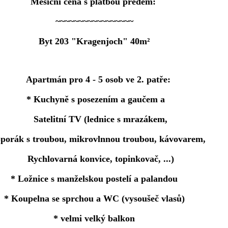
Měsíční cena s platbou předem:
~~~~~~~~~~~~~~~~~
Byt 203 "Kragenjoch" 40m²
Apartmán pro 4 - 5 osob ve 2. patře:
* Kuchyně s posezením a gaučem a
Satelitní TV (lednice s mrazákem,
rák s troubou, mikrovlnnou troubou, kávovarem,
Rychlovarná konvice, topinkovač, ...)
* Ložnice s manželskou postelí a palandou
* Koupelna se sprchou a WC (vysoušeč vlasů)
* velmi velký balkon