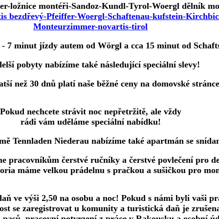
er-ložnice montéři-Sandoz-Kundl-Tyrol-Woergl dělník mon
 - 7 minut jízdy autem od Wörgl a cca 15 minut od Schaf
elší pobyty nabízíme také následující speciální slevy!
atší než 30 dnů platí naše běžné ceny na domovské stránce
Pokud nechcete strávit noc nepřetržitě, ale vždy
rádi vám uděláme speciální nabídku!
ě Tennladen Niederau nabízíme také apartmán se snídan
e pracovníkům čerstvé ručníky a čerstvé povlečení pro de
oria máme velkou prádelnu s pračkou a sušičkou pro mon
ve výši 2,50 na osobu a noc! Pokud s námi byli vaši pra
st se zaregistrovat u komunity a turistická daň je zrušen
 pasů, pracovní potvrzení z práce v Rakousku a osobní ú