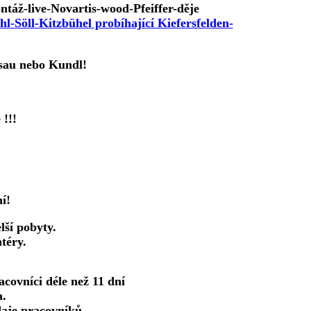
táž-live-Novartis-wood-Pfeiffer-děje
tsau nebo Kundl!
 !!!
í!
lší pobyty.
téry.
covníci déle než 11 dní
a.
daje pracovníků