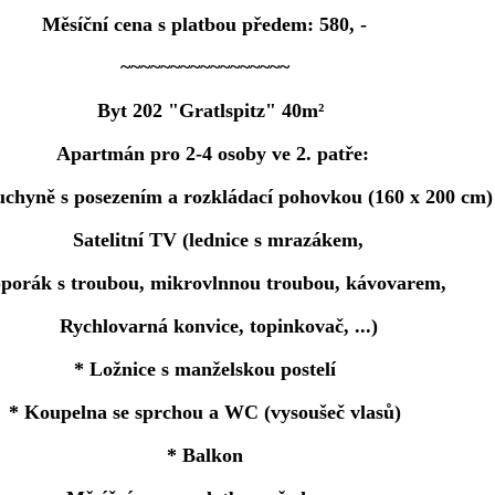
Měsíční cena s platbou předem: 580, -
~~~~~~~~~~~~~~~~~
Byt 202 "Gratlspitz" 40m²
Apartmán pro 2-4 osoby ve 2. patře:
uchyně s posezením a rozkládací pohovkou (160 x 200 cm)
Satelitní TV (lednice s mrazákem,
rák s troubou, mikrovlnnou troubou, kávovarem,
Rychlovarná konvice, topinkovač, ...)
* Ložnice s manželskou postelí
* Koupelna se sprchou a WC (vysoušeč vlasů)
* Balkon