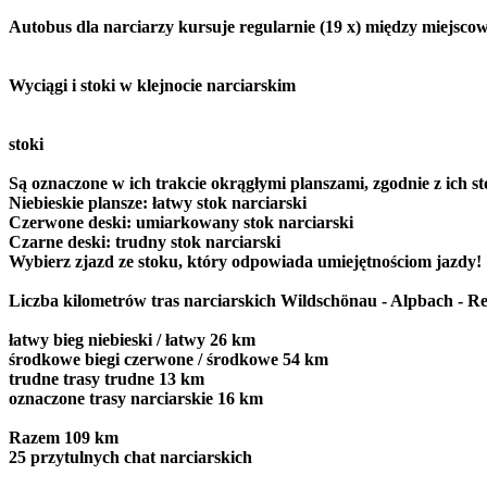
Autobus dla narciarzy kursuje regularnie (19 x) między miejsco
Wyciągi i stoki w klejnocie narciarskim
stoki
Są oznaczone w ich trakcie okrągłymi planszami, zgodnie z ich s
Niebieskie plansze: łatwy stok narciarski
Czerwone deski: umiarkowany stok narciarski
Czarne deski: trudny stok narciarski
Wybierz zjazd ze stoku, który odpowiada umiejętnościom jazdy!
Liczba kilometrów tras narciarskich Wildschönau - Alpbach - Re
łatwy bieg niebieski / łatwy 26 km
środkowe biegi czerwone / środkowe 54 km
trudne trasy trudne 13 km
oznaczone trasy narciarskie 16 km
Razem 109 km
25 przytulnych chat narciarskich