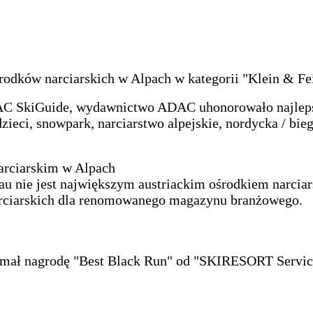
rodków narciarskich w Alpach w kategorii "Klein & F
 SkiGuide, wydawnictwo ADAC uhonorowało najlepsz
zieci, snowpark, narciarstwo alpejskie, nordycka / bieg
narciarskim w Alpach
au nie jest największym austriackim ośrodkiem narciar
narciarskich dla renomowanego magazynu branżowego.
ymał nagrodę "Best Black Run" od "SKIRESORT Service