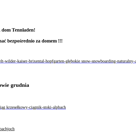
sz dom Tennladen!
chać bezpośrednio za domem !!!
owie grudnia