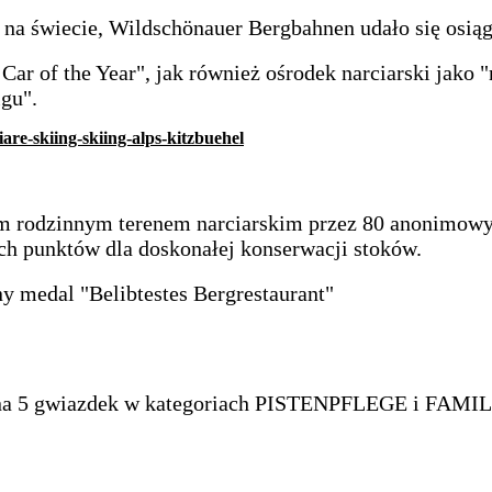
h na świecie, Wildschönauer Bergbahnen udało się osiąg
r of the Year", jak również ośrodek narciarski jako "n
igu".
 rodzinnym terenem narciarskim przez 80 anonimowych
ych punktów dla doskonałej konserwacji stoków.
y medal "Belibtestes Bergrestaurant"
y na 5 gwiazdek w kategoriach PISTENPFLEGE i FAM