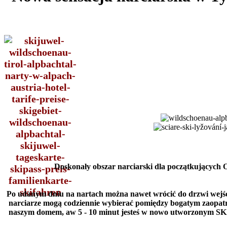
Doskonały obszar narciarski dla początkujących O
Po udanym dniu na nartach można nawet wrócić do drzwi wejśc
narciarze mogą codziennie wybierać pomiędzy bogatym zaopatrz
naszym domem, aw 5 - 10 minut jesteś w nowo utworzonym 