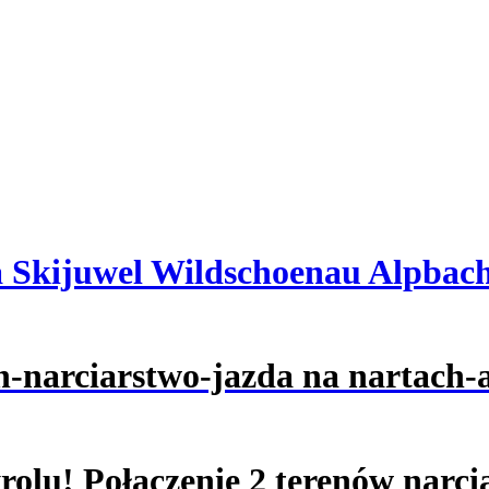
a Skijuwel Wildschoenau Alpbach
rolu! Połączenie 2 terenów narci