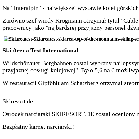
Na "Interalpin" - największej wystawie kolei górskic
Zarówno szef windy Krogmann otrzymał tytuł "Cable Ca
pracownicy jako "najbardziej przyjazny personel dźw
Ski Arena Test International
Wildschönauer Bergbahnen został wybrany najlepszym
przyjaznej obsługi kolejowej". Było 5,6 na 6 możliw
W restauracji Gipföhit am Schatzberg otrzymał srebrn
Skiresort.de
Ośrodek narciarski SKIRESORT.DE został ocenion
Bezpłatny karnet narciarski!