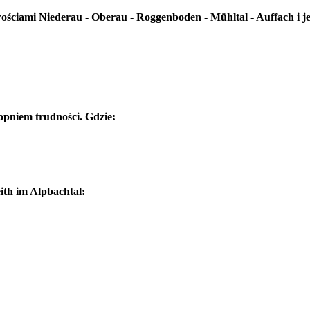
wościami Niederau - Oberau - Roggenboden - Mühltal - Auffach i j
topniem trudności. Gdzie:
ith im Alpbachtal: