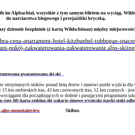
th im Alpbachtal, wszystkie z tym samym biletem na wyciąg. Wilds
do narciarstwa biegowego i przejażdżki bryczką.
azy dziennie bezpłatnie (z kartą Wildschönau) między miejscowośc
utrzymanych stoków ponad linią drzew i stanowi punkt wyjścia dla w
ż 15 km niebieskich tras, 43 km czerwonych tras, 12 km czarnych - je
wyciągami dla początkujących w dolinie i pasującymi programami szkół 
Skibus