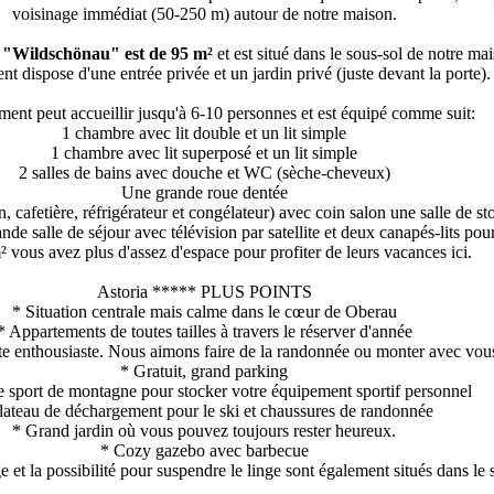
voisinage immédiat (50-250 m) autour de notre maison.
 "Wildschönau" est de 95 m²
et est situé dans le sous-sol de notre ma
t dispose d'une entrée privée et un jardin privé (juste devant la porte).
ment peut accueillir jusqu'à 6-10 personnes et est équipé comme suit:
1 chambre avec lit double et un lit simple
1 chambre avec lit superposé et un lit simple
2 salles de bains avec douche et WC (sèche-cheveux)
Une grande roue dentée
, cafetière, réfrigérateur et congélateur) avec coin salon une salle de st
rande salle de séjour avec télévision par satellite et deux canapés-lits po
 vous avez plus d'assez d'espace pour profiter de leurs vacances ici.
Astoria ***** PLUS POINTS
* Situation centrale mais calme dans le cœur de Oberau
* Appartements de toutes tailles à travers le réserver d'année
enthousiaste. Nous aimons faire de la randonnée ou monter avec vous 
* Gratuit, grand parking
e sport de montagne pour stocker votre équipement sportif personnel
lateau de déchargement pour le ski et chaussures de randonnée
* Grand jardin où vous pouvez toujours rester heureux.
* Cozy gazebo avec barbecue
 et la possibilité pour suspendre le linge sont également situés dans le 