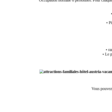
Occupation normale 6 personnes. Pour chaque 
• P
• r
• Le 
Vous pouvez 