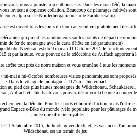
vous, nous alpiniste trop enthousiaste. Dans les mois d'été, la maison
ous invitent à copieuse collation. Beaucoup de pâturages cultivés sont u
déjeuner alpin sur le Norderbergalm ou sur le Farnkaseralm)
ié est ouvert tous les jours du lundi au vendredi gratuitement des off
élécabine qui prend les randonneurs sur les points de départ de nombre
min de fer de montagne avec la carte d'hôte en été gratuitement)
ochbahn Niederau est du 9 mai au 11 Octobre 2015 le fonctionnement
15 et par la suite, vous pouvez de la télécabine de Auffach apporter à 
re arrête tout près de notre maison et vous emmène à tous les moments f
 / mi-mai à mi-Octobre nombreuses visites panoramiques sont proposés
· Dans le village de montagne à 1175 m Thierenbach
tion au pied des plus hautes montagnes du Wildschönau, Schaukäserei,
au, Auffach et Thierbach vous pouvez découvrir la beauté à couper le s
 recherchent la détente. Pour les sports et bourré d'action, mais l'offre
 grand Espace e-Bike du monde (vélo populaire pour les pâturages de mon
l'année une offre incroyable.
t le 11 Septembre 2015, du lundi au vendredi, et les vacances d'autom
Wildschönau est un terrain de jeu"