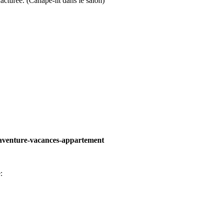
turée. (Canapé-lit dans le salon)
: