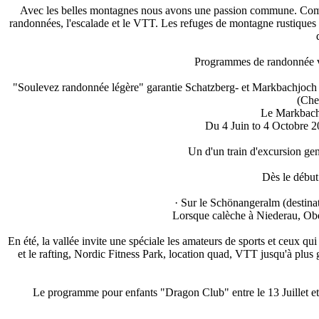
Avec les belles montagnes nous avons une passion commune. Comme 
randonnées, l'escalade et le VTT. Les refuges de montagne rustiques v
Programmes de randonnée var
"Soulevez randonnée légère" garantie Schatzberg- et Markbachjoch t
(Che
Le Markbachj
Du 4 Juin to 4 Octobre 20
Un d'un train d'excursion gen
Dès le début
· Sur le Schönangeralm (destina
Lorsque calèche à Niederau, Ober
En été, la vallée invite une spéciale les amateurs de sports et ceux qui
et le rafting, Nordic Fitness Park, location quad, VTT jusqu'à plus
Le programme pour enfants "Dragon Club" entre le 13 Juillet e