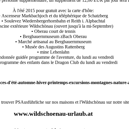
personne supplémentaire, un supplément de 12,00 EUR par jour sera fac
À l'été 2015 pour gratuit avec la carte d'hôte:
• Ascenseur Markbachjoch et du téléphérique de Schatzberg
• Soulevez Wiedersbergerhornbahn et Reith i. Alpbachtal
iscine extérieure Wildschönau (ouvert jusqu'à la mi-Septembre)
• Oberau court de tennis
• Bergbauernmuseum zBach Oberau
• Marché artisanal au Bergbauernmuseum
• Musée des Augustins Rattenberg
• mine Lehenlahn
andonnée guidée programme de l'aventure, du lundi au vendredi
programme des enfants dans le Dragon Club du lundi au vendredi
trouver PSAusführliche sur nos maisons et l'Wildschönau sur notre site
www.wildschoenau-urlaub.at