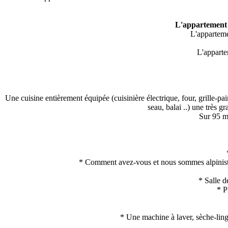
L'appartement
L'appartemen
L'apparte
Une cuisine entièrement équipée (cuisinière électrique, four, grille-pain
seau, balai ..) une très g
Sur 95 m²
* Comment avez-vous et nous sommes alpiniste 
* Salle d
* P
* Une machine à laver, sèche-linge