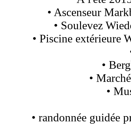
• Ascenseur Markb
• Soulevez Wiede
• Piscine extérieure
• Ber
• Marché
• Mus
• randonnée guidée p