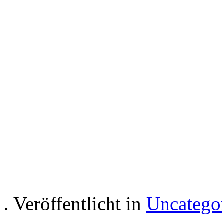
Hotel room Apartment i
holiday rec
. Veröffentlicht in
Uncatego