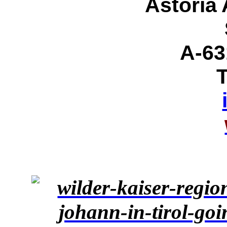
Astoria
A-63
T