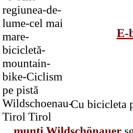
E-b
Cea mai m
Cu bicicleta
munți Wildschönauer
s