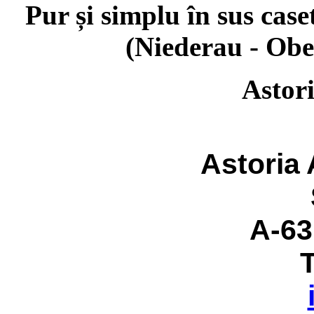
Pur și simplu în sus case
(Niederau - Ober
Astor
Astoria
A-63
T