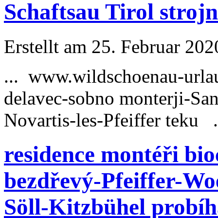
Schaftsau Tirol strojn
Erstellt am 25. Februar 202
... www.wildschoenau-
urla
delavec-sobno monterji-Sa
Novartis-les-Pfeiffer teku .
residence montéři bi
bezdřevý-Pfeiffer-Wo
Söll-Kitzbühel probí