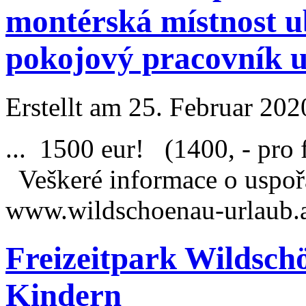
montérská místnost u
pokojový pracovník u
Erstellt am 25. Februar 202
... 1500 eur! (1400, - pro 
Veškeré informace o uspoř
www.wildschoenau-
urlaub
.
Freizeitpark Wildsch
Kindern