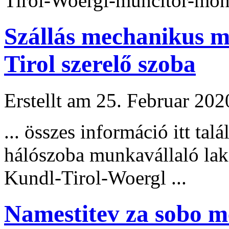
Tirol-Woergl-muncitor-monta
Szállás mechanikus 
Tirol szerelő szoba
Erstellt am 25. Februar 202
... összes információ itt t
hálószoba munkavállaló lak
Kundl-Tirol-Woergl ...
Namestitev za sobo m