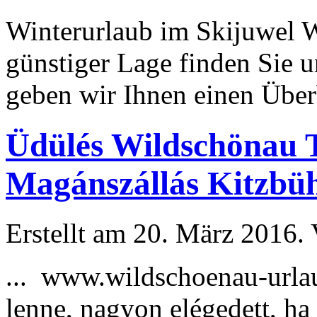
Winter
urlaub
im Skijuwel W
günstiger Lage finden Sie 
geben wir Ihnen einen Überb
Üdülés Wildschönau T
Magánszállás Kitzbüh
Erstellt am 20. März 2016. 
... www.wildschoenau-
urla
lenne, nagyon elégedett, ha