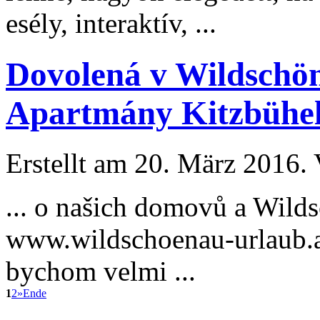
esély, interaktív, ...
Dovolená v Wildschön
Apartmány Kitzbühel
Erstellt am 20. März 2016. 
... o našich domovů a Wil
www.wildschoenau-
urlaub
.
bychom velmi ...
1
2
»
Ende