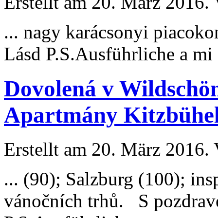
Erstellt am 20. März 2016. 
... nagy karácsonyi piacok
Lásd P.S.
Ausführliche
a mi 
Dovolená v Wildschön
Apartmány Kitzbühel
Erstellt am 20. März 2016. 
... (90); Salzburg (100); in
vánočních trhů. S pozdra