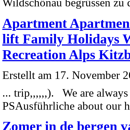
Wildschönau begrüssen zu
Apartment Apartment 
lift Family Holidays
Recreation Alps Kitz
Erstellt am 17. November 20
... trip,,,,,,). We are alwa
PS
Ausführliche
about our h
Zomer in de bergen va