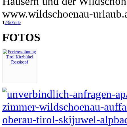
Häusern und der Wildschön
www.wildschoenau-urlaub.at
1
2
3
»
Ende
FOTOS